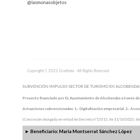
@lasmonasobjetos
Copyright
2022 Grafimia - All Rights Reserved
SUBVENCIÓN IMPULSO SECTOR DE TURISMO EN ALCOBENDAS
Proyecto financiado por EL Ayuntamiento de Alcobendas a través del
Actuaciones subvencionadas:
1.- Digitalización empresarial.
2.- Acon
(Concesión otorgada en virtud de Decreto nº15515, de 31/10/2025, de 
Beneficiario: Maria Montserrat Sánchez López
►