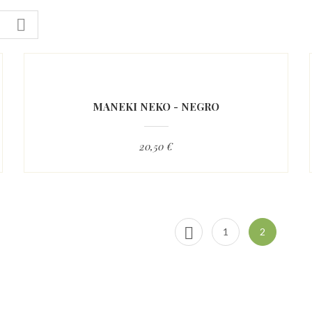

MANEKI NEKO - NEGRO
20,50 €

1
2