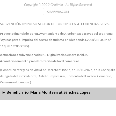
Copyright
2022 Grafimia - All Rights Reserved
GRAFIMIA.COM
SUBVENCIÓN IMPULSO SECTOR DE TURISMO EN ALCOBENDAS. 2025.
Proyecto financiado por EL Ayuntamiento de Alcobendas a través del programa:
“Ayudas para el impulso del sector de turismo en Alcobendas.2025”. (BOCM nº
118, de 19/05/2025).
Actuaciones subvencionadas:
1.- Digitalización empresarial.
2.-
Acondicionamiento y modernización de local comercial.
(Concesión otorgada en virtud de Decreto nº15515, de 31/10/2025, de la Concejalía
delegada de Distrito Norte, Distrito Empresarial, Fomento del Empleo, Comercio,
Consumo y Licencias.)
Beneficiario: Maria Montserrat Sánchez López
►