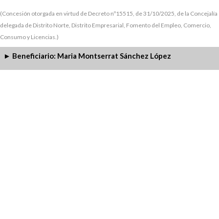
(Concesión otorgada en virtud de Decreto nº15515, de 31/10/2025, de la Concejalía
delegada de Distrito Norte, Distrito Empresarial, Fomento del Empleo, Comercio,
Consumo y Licencias.)
Beneficiario: Maria Montserrat Sánchez López
►