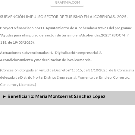
GRAFIMIA.COM
SUBVENCIÓN IMPULSO SECTOR DE TURISMO EN ALCOBENDAS. 2025.
Proyecto financiado por EL Ayuntamiento de Alcobendas a través del programa:
“Ayudas para el impulso del sector de turismo en Alcobendas.2025”. (BOCM nº
118, de 19/05/2025).
Actuaciones subvencionadas:
1.- Digitalización empresarial.
2.-
Acondicionamiento y modernización de local comercial.
(Concesión otorgada en virtud de Decreto nº15515, de 31/10/2025, de la Concejalía
delegada de Distrito Norte, Distrito Empresarial, Fomento del Empleo, Comercio,
Consumo y Licencias.)
Beneficiario: Maria Montserrat Sánchez López
►