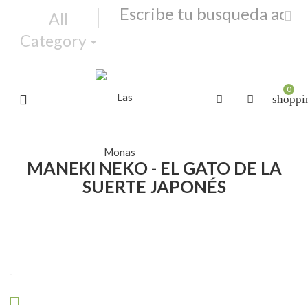
All
Category
0
shoppi
MANEKI NEKO - EL GATO DE LA
SUERTE JAPONÉS