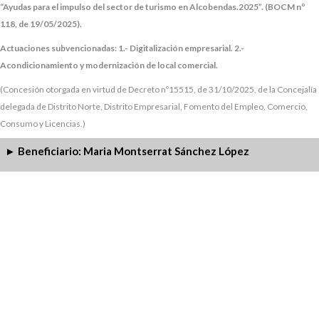
“Ayudas para el impulso del sector de turismo en Alcobendas.2025”. (BOCM nº
118, de 19/05/2025).
Actuaciones subvencionadas:
1.- Digitalización empresarial.
2.-
Acondicionamiento y modernización de local comercial.
(Concesión otorgada en virtud de Decreto nº15515, de 31/10/2025, de la Concejalía
delegada de Distrito Norte, Distrito Empresarial, Fomento del Empleo, Comercio,
Consumo y Licencias.)
Beneficiario: Maria Montserrat Sánchez López
►