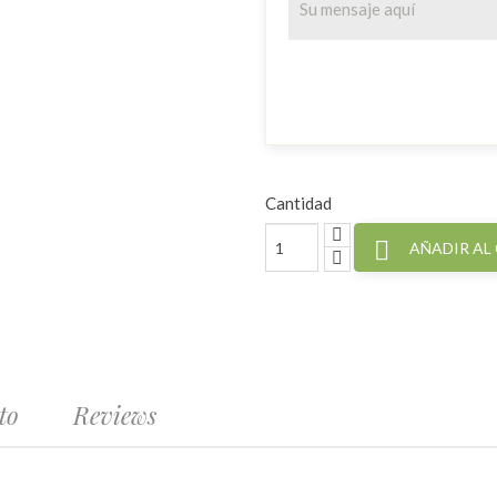
Cantidad

AÑADIR AL
to
Reviews